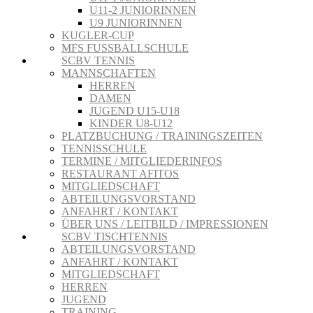
U11-2 JUNIORINNEN
U9 JUNIORINNEN
KUGLER-CUP
MFS FUSSBALLSCHULE
SCBV TENNIS
MANNSCHAFTEN
HERREN
DAMEN
JUGEND U15-U18
KINDER U8-U12
PLATZBUCHUNG / TRAININGSZEITEN
TENNISSCHULE
TERMINE / MITGLIEDERINFOS
RESTAURANT AFITOS
MITGLIEDSCHAFT
ABTEILUNGSVORSTAND
ANFAHRT / KONTAKT
ÜBER UNS / LEITBILD / IMPRESSIONEN
SCBV TISCHTENNIS
ABTEILUNGSVORSTAND
ANFAHRT / KONTAKT
MITGLIEDSCHAFT
HERREN
JUGEND
TRAINING