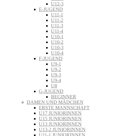
U12-3
E-JUGEND
U11-1
U11-2
U11-3
U11-4
U10-1
U10-2
U10-3
U10-4
F-JUGEND
U9-1
U9-2
U9-3
U9-4
U8
G-JUGEND
BEGINNER
DAMEN UND MÄDCHEN
ERSTE MANNSCHAFT
U17 JUNIORINNEN
U15 JUNIORINNEN
U13 JUNIORINNEN
U13-2 JUNIORINNEN
U11-1 JUNIORINNEN