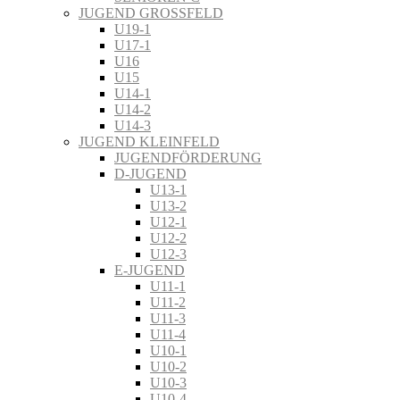
JUGEND GROSSFELD
U19-1
U17-1
U16
U15
U14-1
U14-2
U14-3
JUGEND KLEINFELD
JUGENDFÖRDERUNG
D-JUGEND
U13-1
U13-2
U12-1
U12-2
U12-3
E-JUGEND
U11-1
U11-2
U11-3
U11-4
U10-1
U10-2
U10-3
U10-4