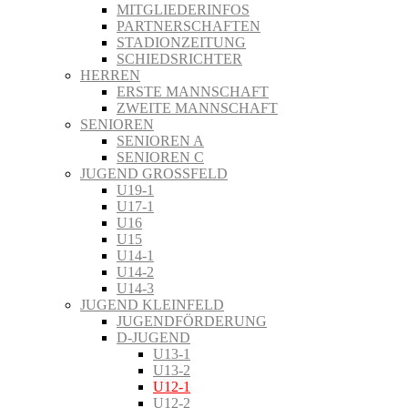
MITGLIEDERINFOS
PARTNERSCHAFTEN
STADIONZEITUNG
SCHIEDSRICHTER
HERREN
ERSTE MANNSCHAFT
ZWEITE MANNSCHAFT
SENIOREN
SENIOREN A
SENIOREN C
JUGEND GROSSFELD
U19-1
U17-1
U16
U15
U14-1
U14-2
U14-3
JUGEND KLEINFELD
JUGENDFÖRDERUNG
D-JUGEND
U13-1
U13-2
U12-1
U12-2