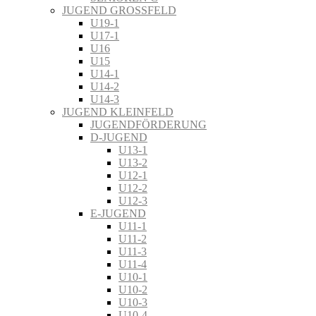
JUGEND GROSSFELD
U19-1
U17-1
U16
U15
U14-1
U14-2
U14-3
JUGEND KLEINFELD
JUGENDFÖRDERUNG
D-JUGEND
U13-1
U13-2
U12-1
U12-2
U12-3
E-JUGEND
U11-1
U11-2
U11-3
U11-4
U10-1
U10-2
U10-3
U10-4