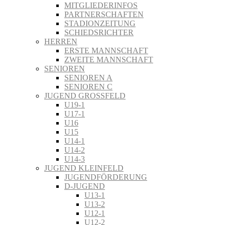
MITGLIEDERINFOS
PARTNERSCHAFTEN
STADIONZEITUNG
SCHIEDSRICHTER
HERREN
ERSTE MANNSCHAFT
ZWEITE MANNSCHAFT
SENIOREN
SENIOREN A
SENIOREN C
JUGEND GROSSFELD
U19-1
U17-1
U16
U15
U14-1
U14-2
U14-3
JUGEND KLEINFELD
JUGENDFÖRDERUNG
D-JUGEND
U13-1
U13-2
U12-1
U12-2