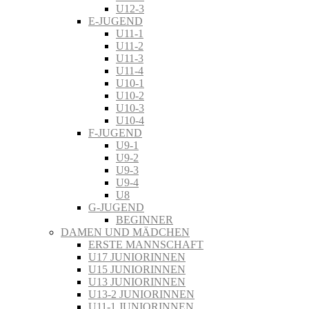
U12-3
E-JUGEND
U11-1
U11-2
U11-3
U11-4
U10-1
U10-2
U10-3
U10-4
F-JUGEND
U9-1
U9-2
U9-3
U9-4
U8
G-JUGEND
BEGINNER
DAMEN UND MÄDCHEN
ERSTE MANNSCHAFT
U17 JUNIORINNEN
U15 JUNIORINNEN
U13 JUNIORINNEN
U13-2 JUNIORINNEN
U11-1 JUNIORINNEN