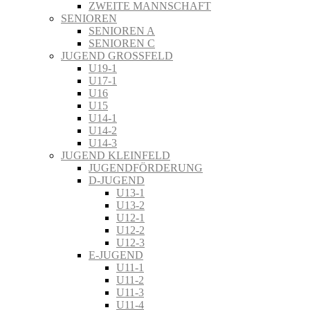
ZWEITE MANNSCHAFT
SENIOREN
SENIOREN A
SENIOREN C
JUGEND GROSSFELD
U19-1
U17-1
U16
U15
U14-1
U14-2
U14-3
JUGEND KLEINFELD
JUGENDFÖRDERUNG
D-JUGEND
U13-1
U13-2
U12-1
U12-2
U12-3
E-JUGEND
U11-1
U11-2
U11-3
U11-4